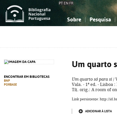
PT
EN
FR
Sobre
Pesquisa
Sobre a Bibliografia Nacional
Simples
Conhecimento, Informação...
Conhecimento, Informação...
Combinada
A
Ciências sociais...
Ciências sociais...
Arte, desporto...
Arte, desporto...
Um quarto s
ENCONTRAR EM BIBLIOTECAS
Um quarto só para si
/ 
BNP
Vala. - 1ª ed. - Lisboa :
PORBASE
Tít. orig.: A room of o
Link persistente: http://id
ADICIONAR À LISTA