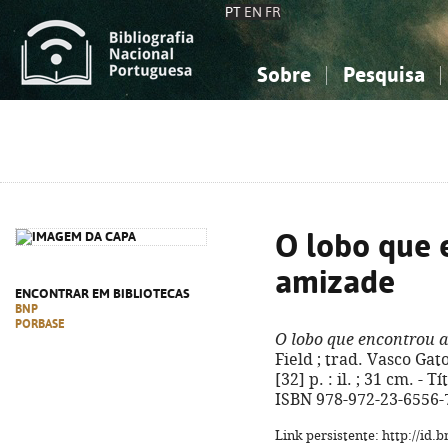
PT
EN
FR
Sobre
Pesquisa
Sobre a Bibliografia Nacional
Simples
Conhecimento, Informação...
Conhecimento, Informação...
Combinada
A
Ciências sociais...
Ciências sociais...
Arte, desporto...
Arte, desporto...
O lobo que 
amizade
ENCONTRAR EM BIBLIOTECAS
BNP
PORBASE
O lobo que encontrou 
Field ; trad. Vasco Gato
[32] p. : il. ; 31 cm. - 
ISBN 978-972-23-6556-
Link persistente: http://id