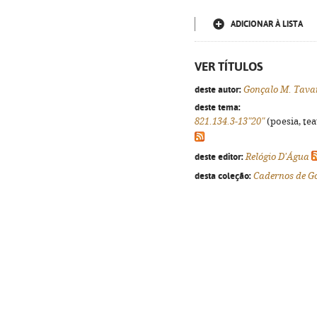
ADICIONAR À LISTA
VER TÍTULOS
deste autor:
Gonçalo M. Tava
deste tema:
821.134.3-13"20"
(poesia, tea
deste editor:
Relógio D'Água
desta coleção:
Cadernos de G