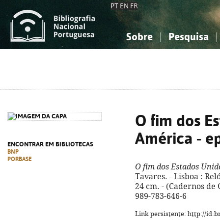
PT
EN
FR
Sobre
Pesquisa
Sobre a Bibliografia Nacional
Simples
Conhecimento, Informação...
Conhecimento, Informação...
Combinada
A
Ciências sociais...
Ciências sociais...
Arte, desporto...
Arte, desporto...
O fim dos E
América - e
ENCONTRAR EM BIBLIOTECAS
BNP
PORBASE
O fim dos Estados Unid
Tavares. - Lisboa : Reló
24 cm. - (Cadernos de 
989-783-646-6
Link persistente: http://id