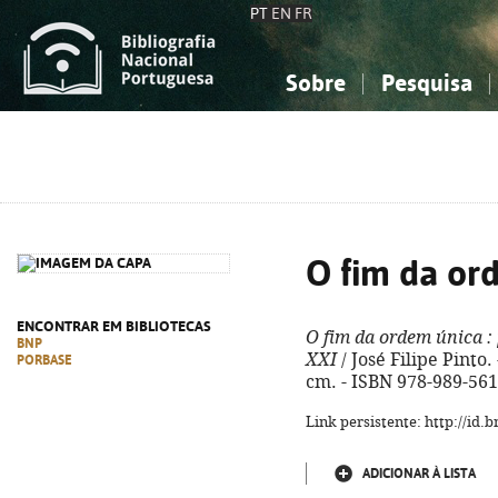
PT
EN
FR
Sobre
Pesquisa
Sobre a Bibliografia Nacional
Simples
Conhecimento, Informação...
Conhecimento, Informação...
Combinada
A
Ciências sociais...
Ciências sociais...
Arte, desporto...
Arte, desporto...
O fim da or
ENCONTRAR EM BIBLIOTECAS
O fim da ordem única
:
BNP
XXI
/ José Filipe Pinto. 
PORBASE
cm. - ISBN 978-989-561
Link persistente: http://id
ADICIONAR À LISTA