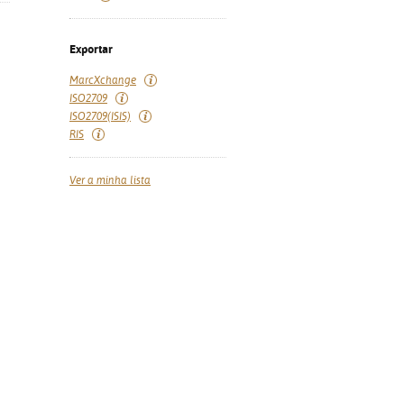
Exportar
MarcXchange
ISO2709
ISO2709(ISIS)
RIS
Ver a minha lista