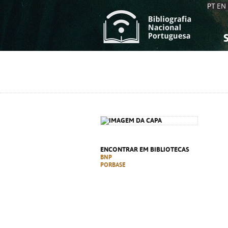
PT
EN
S
S
C
C
C
C
A
A
ENCONTRAR EM BIBLIOTECAS
BNP
PORBASE