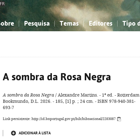
FR
Sobre
Pesquisa
Temas
Editores
Tipo 
obre a Bibliografia Nacional
imples
onhecimento, Informação...
onhecimento, Informação...
Combinada
A minha lista
Como utilizar
Filosofia, psicologia...
Filosofia, psicologia...
Perguntas frequente
iências sociais...
iências sociais...
Ciências exatas e naturais...
Ciências exatas e naturais...
rte, desporto...
rte, desporto...
Literatura, linguística...
Literatura, linguística...
A sombra da Rosa Negra
A sombra da Rosa Negra
/ Alexandre Martins. - 1ª ed. - Rotterdam 
Bookmundo, D.L. 2026. - 185, [1] p. ; 24 cm. - ISBN 978-940-381-
693-7
Link persistente: http://id.bnportugal.gov.pt/bib/bibnacional/2283087
ADICIONAR À LISTA