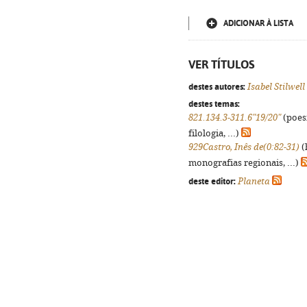
ADICIONAR À LISTA
VER TÍTULOS
destes autores:
Isabel Stilwell
destes temas:
821.134.3-311.6"19/20"
(poes
filologia, ...)
929Castro, Inês de(0:82-31)
(
monografias regionais, ...)
deste editor:
Planeta