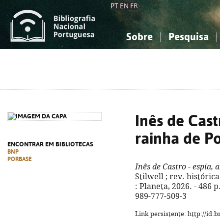
PT
EN
FR
Sobre
Pesquisa
Sobre a Bibliografia Nacional
Simples
Conhecimento, Informação...
Conhecimento, Informação...
Combinada
A
Ciências sociais...
Ciências sociais...
Arte, desporto...
Arte, desporto...
Inês de Cast
rainha de P
ENCONTRAR EM BIBLIOTECAS
BNP
PORBASE
Inês de Castro - espia,
Stilwell ; rev. históri
: Planeta, 2026. - 486 p.,
989-777-509-3
Link persistente: http://id