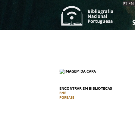
PT
EN
S
S
C
C
C
C
A
A
ENCONTRAR EM BIBLIOTECAS
BNP
PORBASE