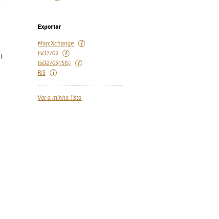
Exportar
MarcXchange
ISO2709
)
ISO2709(ISIS)
RIS
Ver a minha lista