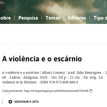
FR
Sobre
Pesquisa
Temas
Editores
Tipo 
obre a Bibliografia Nacional
imples
onhecimento, Informação...
onhecimento, Informação...
Combinada
A minha lista
Como utilizar
Filosofia, psicologia...
Filosofia, psicologia...
Perguntas frequente
iências sociais...
iências sociais...
Ciências exatas e naturais...
Ciências exatas e naturais...
rte, desporto...
rte, desporto...
Literatura, linguística...
Literatura, linguística...
A violência e o escárnio
A violência e o escárnio
/ Albert Cossery ; trad. Júlio Henriques. - 2
ed. - Lisboa : Antígona, 2026. - 181, [3] p. ; 21 cm. - Tít. orig.: La
violence et la dérision. - ISBN 978-972-608-488-4
Link persistente: http://id.bnportugal.gov.pt/bib/bibnacional/2283108
ADICIONAR À LISTA