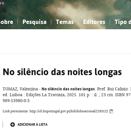
FR
Sobre
Pesquisa
Temas
Editores
Tipo 
obre a Bibliografia Nacional
imples
onhecimento, Informação...
onhecimento, Informação...
Combinada
A minha lista
Como utilizar
Filosofia, psicologia...
Filosofia, psicologia...
Perguntas frequente
iências sociais...
iências sociais...
Ciências exatas e naturais...
Ciências exatas e naturais...
rte, desporto...
rte, desporto...
Literatura, linguística...
Literatura, linguística...
No silêncio das noites longas
TOMAZ, Valentina -
No silêncio das noites longas
. Pref. Rui Calisto. 
ed. Lisboa : Edições La Traviata, 2025. 101 p. : il. ; 23 cm. ISBN 97
989-53980-0-3
Link persistente: http://id.bnportugal.gov.pt/bib/bibnacional/2283122
ADICIONAR À LISTA