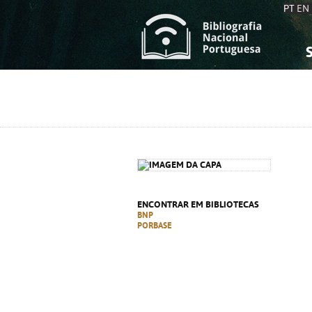
PT
EN
S
S
C
C
C
C
A
A
ENCONTRAR EM BIBLIOTECAS
BNP
PORBASE