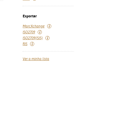
Exportar
MarcXchange
ISO2709
ISO2709(ISIS)
RIS
Ver a minha lista