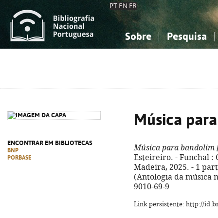
PT
EN
FR
Sobre
Pesquisa
Sobre a Bibliografia Nacional
Simples
Conhecimento, Informação...
Conhecimento, Informação...
Combinada
A
Ciências sociais...
Ciências sociais...
Arte, desporto...
Arte, desporto...
Música para
ENCONTRAR EM BIBLIOTECAS
Música para bandolim
BNP
Esteireiro. - Funchal :
PORBASE
Madeira, 2025. - 1 parti
(Antologia da música n
9010-69-9
Link persistente: http://id