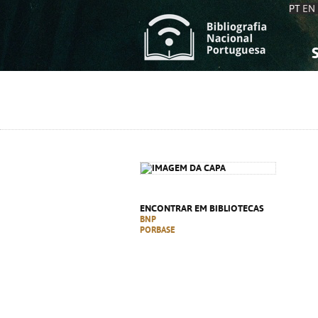
PT
EN
S
S
C
C
C
C
A
A
ENCONTRAR EM BIBLIOTECAS
BNP
PORBASE