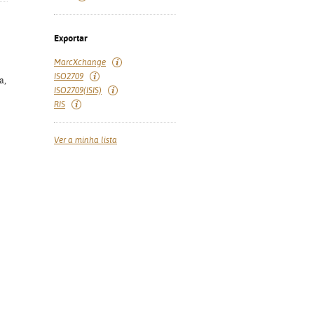
Exportar
MarcXchange
ISO2709
a,
ISO2709(ISIS)
RIS
Ver a minha lista