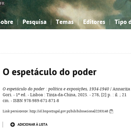
FR
Sobre
Pesquisa
Temas
Editores
Tipo 
obre a Bibliografia Nacional
imples
onhecimento, Informação...
onhecimento, Informação...
Combinada
A minha lista
Como utilizar
Filosofia, psicologia...
Filosofia, psicologia...
Perguntas frequente
iências sociais...
iências sociais...
Ciências exatas e naturais...
Ciências exatas e naturais...
rte, desporto...
rte, desporto...
Literatura, linguística...
Literatura, linguística...
O espetáculo do poder
O espetáculo do poder
: política e exposições, 1934-1940
/ Annarita
Gori. - 1ª ed. - Lisboa : Tinta-da-China, 2025. - 278, [2] p. : il. ; 21
cm. - ISBN 978-989-671-871-8
Link persistente: http://id.bnportugal.gov.pt/bib/bibnacional/2283148
ADICIONAR À LISTA