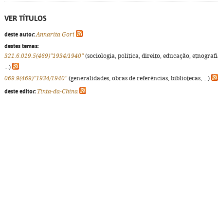
VER TÍTULOS
deste autor:
Annarita Gori
destes temas:
321.6.019.5(469)"1934/1940"
(sociologia, política, direito, educação, etnografi
...)
069.9(469)"1934/1940"
(generalidades, obras de referências, bibliotecas, ...)
deste editor:
Tinta-da-China