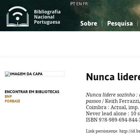
PT
EN
FR
Sobre
Pesquisa
Sobre a Bibliografia Nacional
Simples
Conhecimento, Informação...
Conhecimento, Informação...
Combinada
A
Ciências sociais...
Ciências sociais...
Arte, desporto...
Arte, desporto...
Nunca lider
ENCONTRAR EM BIBLIOTECAS
Nunca lidere sozinho
: 
BNP
passos
/ Keith Ferrazzi, 
PORBASE
Coimbra : Actual, imp. 2
Never lead alone : 10 s
ISBN 978-989-694-844-
Link persistente: http://id