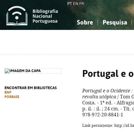
PT
EN
FR
Sobre
Pesquisa
Sobre a Bibliografia Nacional
Simples
Conhecimento, Informação...
Conhecimento, Informação...
Combinada
A
Ciências sociais...
Ciências sociais...
Arte, desporto...
Arte, desporto...
Portugal e 
ENCONTRAR EM BIBLIOTECAS
Portugal e o Ocidente
:
BNP
revolta utópica
/ Tom G
PORBASE
Costa. - 1ª ed. - Alfrag
p. il. : il. ; 24 cm. - T
978-972-20-8841-1
Link persistente: http://id