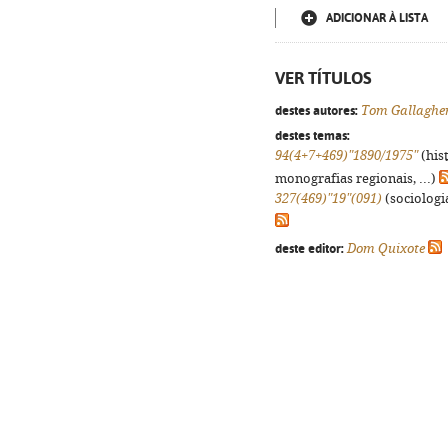
ADICIONAR À LISTA
VER TÍTULOS
destes autores:
Tom Gallaghe
destes temas:
94(4+7+469)"1890/1975"
(his
monografias regionais, ...)
327(469)"19"(091)
(sociologia
deste editor:
Dom Quixote