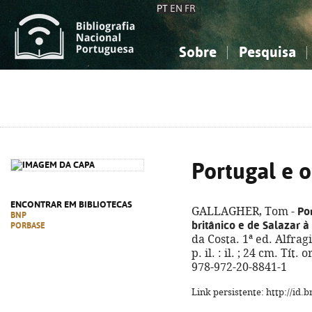
PT
EN
FR
Sobre
Pesquisa
Sobre a Bibliografia Nacional
Simples
Conhecimento, Informação...
Conhecimento, Informação...
Combinada
A
Ciências sociais...
Ciências sociais...
Arte, desporto...
Arte, desporto...
Portugal e 
ENCONTRAR EM BIBLIOTECAS
Po
GALLAGHER, Tom -
BNP
britânico e de Salazar à
PORBASE
da Costa. 1ª ed. Alfrag
p. il. : il. ; 24 cm. Tít
978-972-20-8841-1
Link persistente: http://id