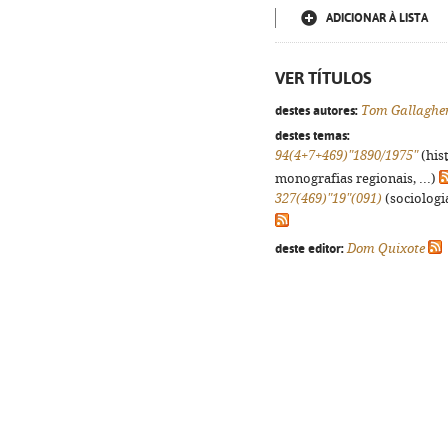
ADICIONAR À LISTA
VER TÍTULOS
destes autores:
Tom Gallaghe
destes temas:
94(4+7+469)"1890/1975"
(his
monografias regionais, ...)
327(469)"19"(091)
(sociologia
deste editor:
Dom Quixote