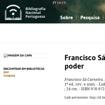
PT
EN
FR
Sobre
Pesquisa
Sobre a Bibliografia Nacional
Simples
Conhecimento, Informação...
Conhecimento, Informação...
Combinada
A
Ciências sociais...
Ciências sociais...
Arte, desporto...
Arte, desporto...
Francisco Sá
poder
ENCONTRAR EM BIBLIOTECAS
BNP
PORBASE
Francisco Sá Carneiro, 
1ª ed. rev. e aum. - Lis
; 24 cm. - ISBN 978-97
Link persistente: http://id