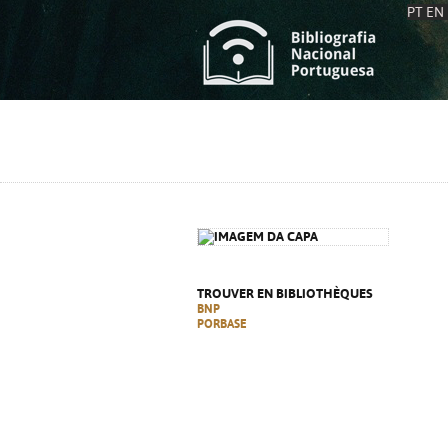
PT
EN
L
S
C
C
S
S
A
A
TROUVER EN BIBLIOTHÈQUES
BNP
PORBASE