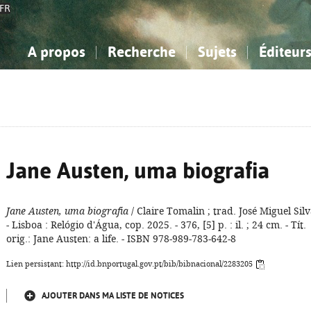
FR
A propos
Recherche
Sujets
Éditeur
a Bibliographie Nationale
imple
onnaissance, Information...
onnaissance, Information...
Avancée
Mes notices
Comment utiliser
Philosophie, psychologie...
Philosophie, psychologie...
Aide - FAQ
ciences sociales...
ciences sociales...
Mathématiques, sciences
Mathématiques, sciences
rts, sport...
rts, sport...
naturelles...
Littérature, linguistique...
naturelles...
Littérature, linguistique...
Jane Austen, uma biografia
Jane Austen, uma biografia
/ Claire Tomalin ; trad. José Miguel Silv
- Lisboa : Relógio d'Água, cop. 2025. - 376, [5] p. : il. ; 24 cm. - Tít.
orig.: Jane Austen: a life. - ISBN 978-989-783-642-8
Lien persistant: http://id.bnportugal.gov.pt/bib/bibnacional/2283205
AJOUTER DANS MA LISTE DE NOTICES