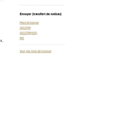
Envoyer (transfert de notices)
MarcXchange
ISO2709
ISO2709(ISIS)
RIS
a,
Voir ma liste de notices