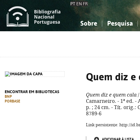
PT
EN
FR
Sobre
Pesquisa
Sobre a Bibliografia Nacional
Simples
Conhecimento, Informação...
Conhecimento, Informação...
Combinada
A
Ciências sociais...
Ciências sociais...
Arte, desporto...
Arte, desporto...
Quem diz e
ENCONTRAR EM BIBLIOTECAS
Quem diz e quem cala
/
BNP
Camarneiro. - 1ª ed. - 
PORBASE
p. ; 24 cm. - Tít. orig.:
8789-6
Link persistente: http://id
ADICIONAR À LISTA