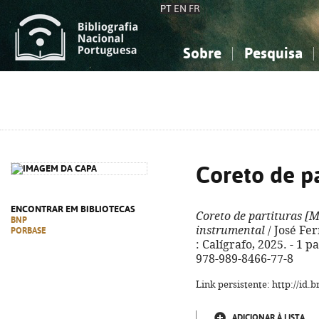
PT
EN
FR
Sobre
Pesquisa
Sobre a Bibliografia Nacional
Simples
Conhecimento, Informação...
Conhecimento, Informação...
Combinada
A
Ciências sociais...
Ciências sociais...
Arte, desporto...
Arte, desporto...
Coreto de pa
ENCONTRAR EM BIBLIOTECAS
Coreto de partituras
[M
BNP
instrumental
/ José Fer
PORBASE
: Calígrafo, 2025. - 1 pa
978-989-8466-77-8
Link persistente: http://id
ADICIONAR À LISTA