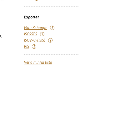
Exportar
MarcXchange
ISO2709
a,
ISO2709(ISIS)
RIS
Ver a minha lista