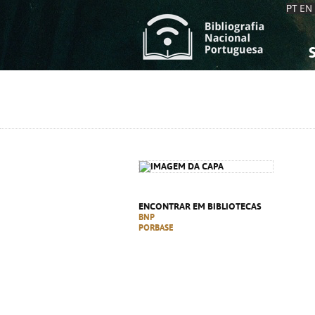
PT
EN
S
S
C
C
C
C
A
A
ENCONTRAR EM BIBLIOTECAS
BNP
PORBASE