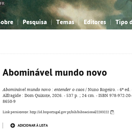
FR
Sobre
Pesquisa
Temas
Editores
Tipo 
obre a Bibliografia Nacional
imples
onhecimento, Informação...
onhecimento, Informação...
Combinada
A minha lista
Como utilizar
Filosofia, psicologia...
Filosofia, psicologia...
Perguntas frequente
iências sociais...
iências sociais...
Ciências exatas e naturais...
Ciências exatas e naturais...
rte, desporto...
rte, desporto...
Literatura, linguística...
Literatura, linguística...
Abominável mundo novo
Abominável mundo novo
: entender o caos
/ Nuno Rogeiro. - 6ª ed. 
Alfragide : Dom Quixote, 2026. - 537 p. ; 24 cm. - ISBN 978-972-20-
8650-9
Link persistente: http://id.bnportugal.gov.pt/bib/bibnacional/2283222
ADICIONAR À LISTA