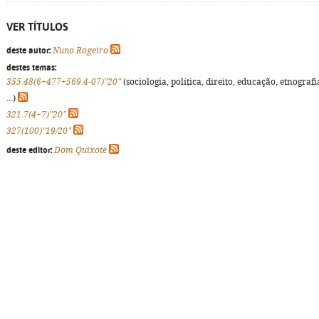
VER TÍTULOS
deste autor:
Nuno Rogeiro
destes temas:
355.48(6+477+569.4-07)"20"
(sociologia, política, direito, educação, etnografi
...)
321.7(4+7)"20"
327(100)"19/20"
deste editor:
Dom Quixote