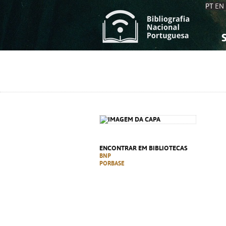
PT
EN
S
S
C
C
C
C
A
A
ENCONTRAR EM BIBLIOTECAS
BNP
PORBASE