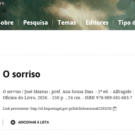
FR
Sobre
Pesquisa
Temas
Editores
Tipo 
obre a Bibliografia Nacional
imples
onhecimento, Informação...
onhecimento, Informação...
Combinada
A minha lista
Como utilizar
Filosofia, psicologia...
Filosofia, psicologia...
Perguntas frequente
iências sociais...
iências sociais...
Ciências exatas e naturais...
Ciências exatas e naturais...
rte, desporto...
rte, desporto...
Literatura, linguística...
Literatura, linguística...
O sorriso
O sorriso
/ José Mateus ; pref. Ana Sousa Dias. - 1ª ed. - Alfragide :
Oficina do Livro, 2026. - 250 p. ; 24 cm. - ISBN 978-989-581-663-7
Link persistente: http://id.bnportugal.gov.pt/bib/bibnacional/2283230
ADICIONAR À LISTA