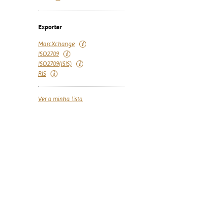
Exportar
MarcXchange
ISO2709
ISO2709(ISIS)
RIS
Ver a minha lista