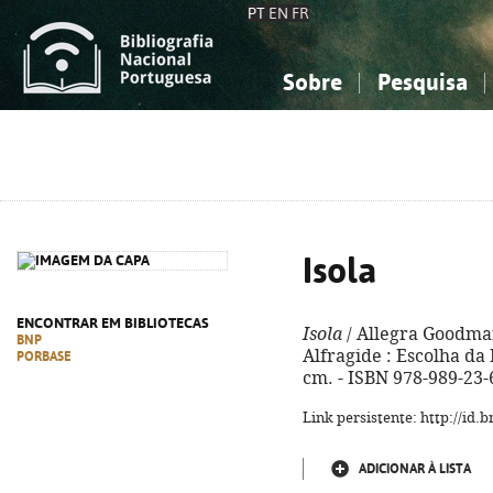
PT
EN
FR
Sobre
Pesquisa
Sobre a Bibliografia Nacional
Simples
Conhecimento, Informação...
Conhecimento, Informação...
Combinada
A
Ciências sociais...
Ciências sociais...
Arte, desporto...
Arte, desporto...
Isola
ENCONTRAR EM BIBLIOTECAS
Isola
/ Allegra Goodman ;
BNP
Alfragide : Escolha da Ed
PORBASE
cm. - ISBN 978-989-23-
Link persistente: http://id
ADICIONAR À LISTA