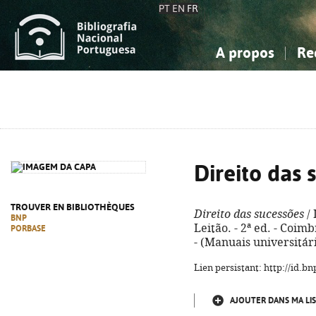
PT
EN
FR
A propos
Re
La Bibliographie Nationale
Simple
Connaissance, Information...
Connaissance, Information...
Avancée
Mes 
Sciences sociales...
Sciences sociales...
Arts, sport...
Arts, sport...
Direito das 
TROUVER EN BIBLIOTHÈQUES
Direito das sucessões
/ 
BNP
Leitão. - 2ª ed. - Coimb
PORBASE
- (Manuais universitár
Lien persistant: http://id.
AJOUTER DANS MA LIS