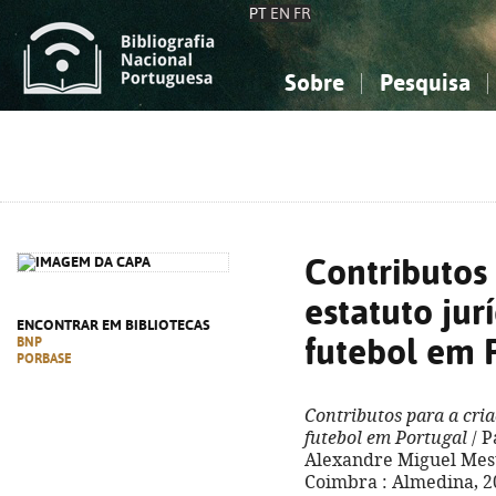
PT
EN
FR
Sobre
Pesquisa
Sobre a Bibliografia Nacional
Simples
Conhecimento, Informação...
Conhecimento, Informação...
Combinada
A
Ciências sociais...
Ciências sociais...
Arte, desporto...
Arte, desporto...
Contributos 
estatuto jur
ENCONTRAR EM BIBLIOTECAS
futebol em 
BNP
PORBASE
Contributos para a cria
futebol em Portugal
/ P
Alexandre Miguel Mestr
Coimbra : Almedina, 202