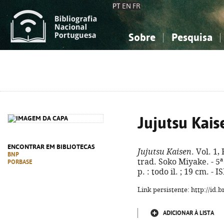
PT
EN
FR
Sobre
Pesquisa
Sobre a Bibliografia Nacional
Simples
Conhecimento, Informação...
Conhecimento, Informação...
Combinada
A
Ciências sociais...
Ciências sociais...
Arte, desporto...
Arte, desporto...
Jujutsu Kais
ENCONTRAR EM BIBLIOTECAS
Jujutsu Kaisen
. Vol. 1
BNP
trad. Soko Miyake. - 5ª 
PORBASE
p. : todo il. ; 19 cm. -
Link persistente: http://id
ADICIONAR À LISTA