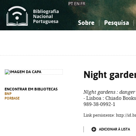
PT
EN
FR
Sobre
Pesquisa
Sobre a Bibliografia Nacional
Simples
Conhecimento, Informação...
Conhecimento, Informação...
Combinada
A
Ciências sociais...
Ciências sociais...
Arte, desporto...
Arte, desporto...
Night garde
ENCONTRAR EM BIBLIOTECAS
Night gardens
: danger
BNP
- Lisboa : Chiado Books,
PORBASE
989-38-0992-1
Link persistente: http://id
ADICIONAR À LISTA