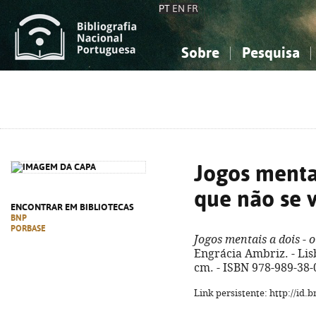
PT
EN
FR
Sobre
Pesquisa
Sobre a Bibliografia Nacional
Simples
Conhecimento, Informação...
Conhecimento, Informação...
Combinada
A
Ciências sociais...
Ciências sociais...
Arte, desporto...
Arte, desporto...
Jogos mentai
que não se 
ENCONTRAR EM BIBLIOTECAS
BNP
PORBASE
Jogos mentais a dois - 
Engrácia Ambriz. - Lisb
cm. - ISBN 978-989-38-
Link persistente: http://id