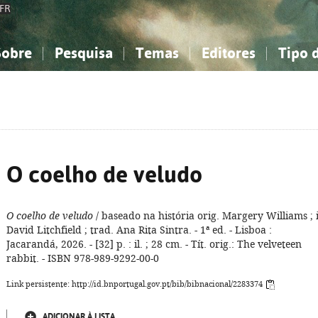
FR
Sobre
Pesquisa
Temas
Editores
Tipo 
obre a Bibliografia Nacional
imples
onhecimento, Informação...
onhecimento, Informação...
Combinada
A minha lista
Como utilizar
Filosofia, psicologia...
Filosofia, psicologia...
Perguntas frequente
iências sociais...
iências sociais...
Ciências exatas e naturais...
Ciências exatas e naturais...
rte, desporto...
rte, desporto...
Literatura, linguística...
Literatura, linguística...
O coelho de veludo
O coelho de veludo
/ baseado na história orig. Margery Williams ; i
David Litchfield ; trad. Ana Rita Sintra. - 1ª ed. - Lisboa :
Jacarandá, 2026. - [32] p. : il. ; 28 cm. - Tít. orig.: The velveteen
rabbit. - ISBN 978-989-9292-00-0
Link persistente: http://id.bnportugal.gov.pt/bib/bibnacional/2283374
ADICIONAR À LISTA