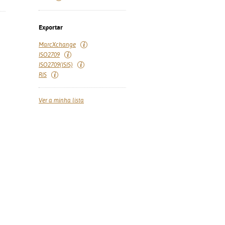
Exportar
MarcXchange
ISO2709
ISO2709(ISIS)
RIS
Ver a minha lista