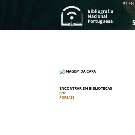
PT
EN
S
S
C
C
C
C
A
A
ENCONTRAR EM BIBLIOTECAS
BNP
PORBASE