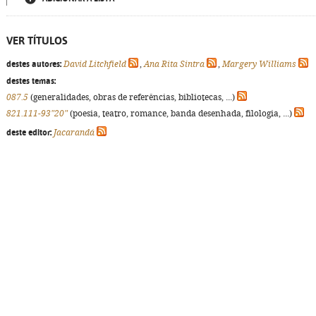
VER TÍTULOS
destes autores:
David Litchfield
,
Ana Rita Sintra
,
Margery Williams
destes temas:
087.5
(generalidades, obras de referências, bibliotecas, ...)
821.111-93"20"
(poesia, teatro, romance, banda desenhada, filologia, ...)
deste editor:
Jacarandá