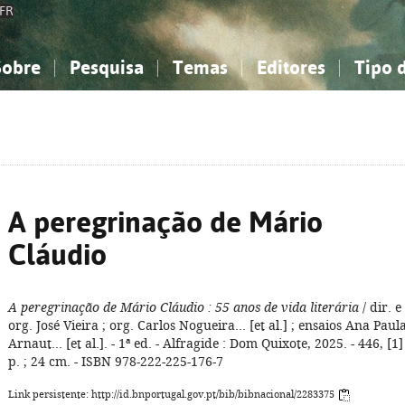
FR
Sobre
Pesquisa
Temas
Editores
Tipo 
obre a Bibliografia Nacional
imples
onhecimento, Informação...
onhecimento, Informação...
Combinada
A minha lista
Como utilizar
Filosofia, psicologia...
Filosofia, psicologia...
Perguntas frequente
iências sociais...
iências sociais...
Ciências exatas e naturais...
Ciências exatas e naturais...
rte, desporto...
rte, desporto...
Literatura, linguística...
Literatura, linguística...
A peregrinação de Mário
Cláudio
A peregrinação de Mário Cláudio
: 55 anos de vida literária
/ dir. e
org. José Vieira ; org. Carlos Nogueira... [et al.] ; ensaios Ana Paul
Arnaut... [et al.]. - 1ª ed. - Alfragide : Dom Quixote, 2025. - 446, [1]
p. ; 24 cm. - ISBN 978-222-225-176-7
Link persistente: http://id.bnportugal.gov.pt/bib/bibnacional/2283375