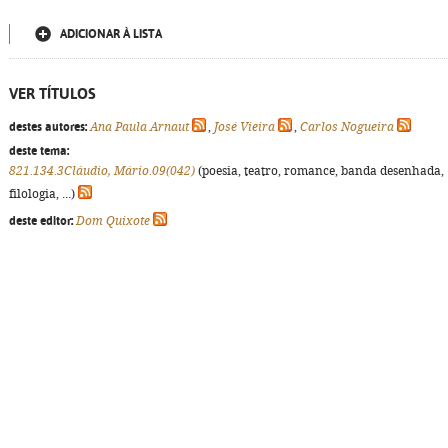
ADICIONAR À LISTA
VER TÍTULOS
destes autores:
Ana Paula Arnaut
,
José Vieira
,
Carlos Nogueira
deste tema:
821.134.3Cláudio, Mário.09(042)
(poesia, teatro, romance, banda desenhada,
filologia, ...)
deste editor:
Dom Quixote