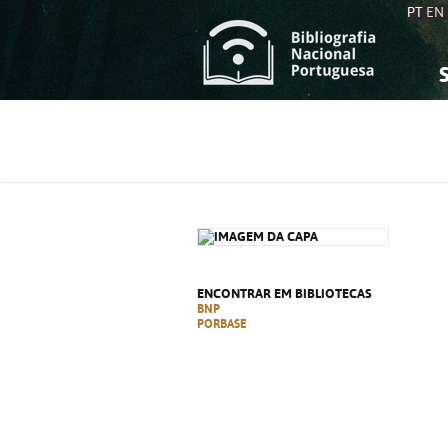
PT
EN
S
S
C
C
C
C
A
A
ENCONTRAR EM BIBLIOTECAS
BNP
PORBASE