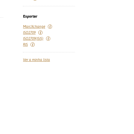
Exportar
MarcXchange
ISO2709
ISO2709(ISIS)
RIS
Ver a minha lista