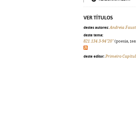
VER TÍTULOS
destes autores:
Andreia Faus
deste tema:
821.134.3-94"20"
(poesia, tea
deste editor:
Primeiro Capítu