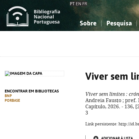
PT
EN
FR
Sobre
Pesquisa
Sobre a Bibliografia Nacional
Simples
Conhecimento, Informação...
Conhecimento, Informação...
Combinada
A
Ciências sociais...
Ciências sociais...
Arte, desporto...
Arte, desporto...
Viver sem li
ENCONTRAR EM BIBLIOTECAS
Viver sem limites
: cró
BNP
Andreia Fausto ; pref. 
PORBASE
Capítulo, 2026. - 136, [
3
Link persistente: http://id
ADICIONAR À LISTA