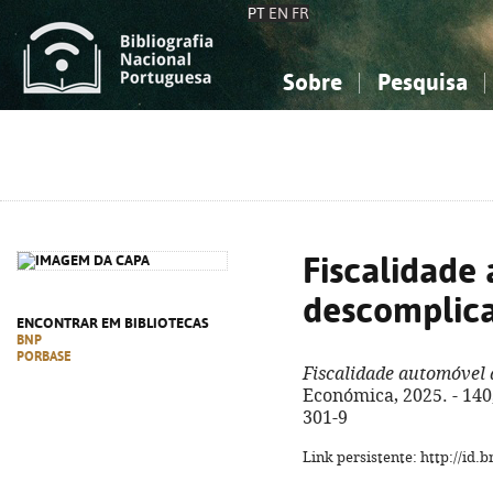
PT
EN
FR
Sobre
Pesquisa
Sobre a Bibliografia Nacional
Simples
Conhecimento, Informação...
Conhecimento, Informação...
Combinada
A
Ciências sociais...
Ciências sociais...
Arte, desporto...
Arte, desporto...
Fiscalidade
descomplic
ENCONTRAR EM BIBLIOTECAS
BNP
PORBASE
Fiscalidade automóvel
Económica, 2025. - 140,
301-9
Link persistente: http://id