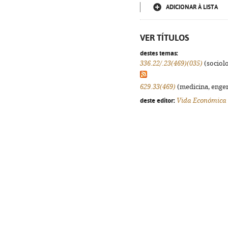
ADICIONAR À LISTA
VER TÍTULOS
destes temas:
336.22/.23(469)(035)
(sociolo
629.33(469)
(medicina, engenh
deste editor:
Vida Económica