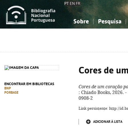
PT
EN
FR
Sobre
Pesquisa
Sobre a Bibliografia Nacional
Simples
Conhecimento, Informação...
Conhecimento, Informação...
Combinada
A
Ciências sociais...
Ciências sociais...
Arte, desporto...
Arte, desporto...
Cores de um
ENCONTRAR EM BIBLIOTECAS
Cores de um coração pa
BNP
: Chiado Books, 2026. - 
PORBASE
0908-2
Link persistente: http://id
ADICIONAR À LISTA