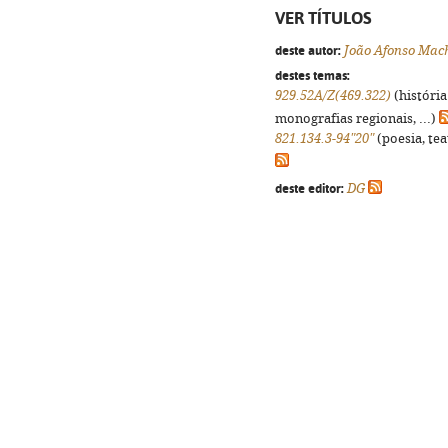
VER TÍTULOS
deste autor:
João Afonso Mac
destes temas:
929.52A/Z(469.322)
(história
monografias regionais, ...)
821.134.3-94"20"
(poesia, tea
deste editor:
DG