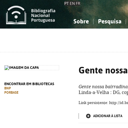
PT
EN
FR
Sobre
Pesquisa
Sobre a Bibliografia Nacional
Simples
Conhecimento, Informação...
Conhecimento, Informação...
Combinada
A
Ciências sociais...
Ciências sociais...
Arte, desporto...
Arte, desporto...
Gente nossa
ENCONTRAR EM BIBLIOTECAS
Gente nossa bairradina
BNP
Linda-a-Velha : DG, cop.
PORBASE
Link persistente: http://id
ADICIONAR À LISTA