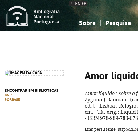
PT
EN
FR
Sobre
Pesquisa
Sobre a Bibliografia Nacional
Simples
Conhecimento, Informação...
Conhecimento, Informação...
Combinada
A
Ciências sociais...
Ciências sociais...
Arte, desporto...
Arte, desporto...
Amor líquid
ENCONTRAR EM BIBLIOTECAS
Amor líquido
: sobre a 
BNP
Zygmunt Bauman ; trad.
PORBASE
ed.]. - Lisboa : Relógio 
cm. - Tít. orig.: Liqui
- ISBN 978-989-783-678
Link persistente: http://id