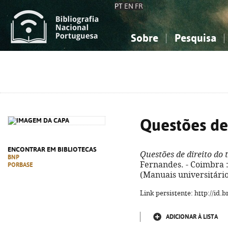
PT
EN
FR
Sobre
Pesquisa
Sobre a Bibliografia Nacional
Simples
Conhecimento, Informação...
Conhecimento, Informação...
Combinada
A
Ciências sociais...
Ciências sociais...
Arte, desporto...
Arte, desporto...
Questões de 
ENCONTRAR EM BIBLIOTECAS
Questões de direito do 
BNP
Fernandes. - Coimbra : 
PORBASE
(Manuais universitário
Link persistente: http://id
ADICIONAR À LISTA