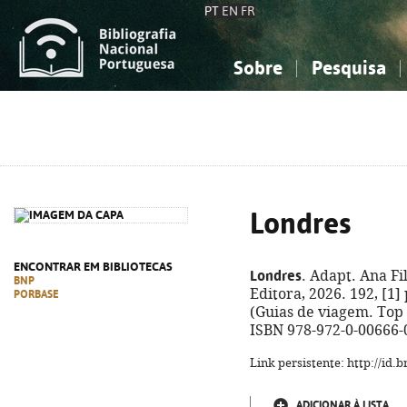
PT
EN
FR
Sobre
Pesquisa
Sobre a Bibliografia Nacional
Simples
Conhecimento, Informação...
Conhecimento, Informação...
Combinada
A
Ciências sociais...
Ciências sociais...
Arte, desporto...
Arte, desporto...
Londres
ENCONTRAR EM BIBLIOTECAS
Londres
. Adapt. Ana Fil
BNP
Editora, 2026. 192, [1] 
PORBASE
(Guias de viagem. Top 
ISBN 978-972-0-00666-
Link persistente: http://id
ADICIONAR À LISTA