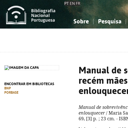
PT
EN
FR
Sobre
Pesquisa
Sobre a Bibliografia Nacional
Simples
Conhecimento, Informação...
Conhecimento, Informação...
Combinada
A
Ciências sociais...
Ciências sociais...
Arte, desporto...
Arte, desporto...
Manual de s
recém mães
ENCONTRAR EM BIBLIOTECAS
enlouquece
BNP
PORBASE
Manual de sobrevivênc
enlouquecer
/ Maria Saf
69, [3] p. ; 23 cm. - I