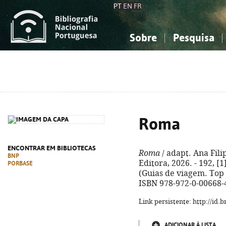
PT
EN
FR
Sobre
Pesquisa
Sobre a Bibliografia Nacional
Simples
Conhecimento, Informação...
Conhecimento, Informação...
Combinada
A
Ciências sociais...
Ciências sociais...
Arte, desporto...
Arte, desporto...
Roma
ENCONTRAR EM BIBLIOTECAS
Roma
/ adapt. Ana Filip
BNP
Editora, 2026. - 192, [1]
PORBASE
(Guias de viagem. Top 1
ISBN 978-972-0-00668-
Link persistente: http://id
ADICIONAR À LISTA