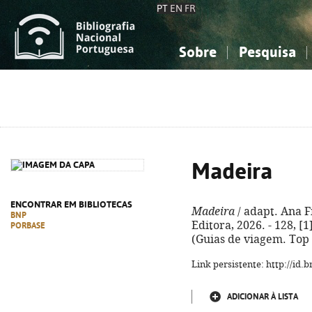
PT
EN
FR
Sobre
Pesquisa
Sobre a Bibliografia Nacional
Simples
Conhecimento, Informação...
Conhecimento, Informação...
Combinada
A
Ciências sociais...
Ciências sociais...
Arte, desporto...
Arte, desporto...
Madeira
ENCONTRAR EM BIBLIOTECAS
Madeira
/ adapt. Ana Fi
BNP
Editora, 2026. - 128, [1]
PORBASE
(Guias de viagem. Top 
Link persistente: http://id
ADICIONAR À LISTA