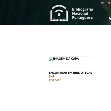
PT
EN
S
S
C
C
C
C
A
A
ENCONTRAR EM BIBLIOTECAS
BNP
PORBASE