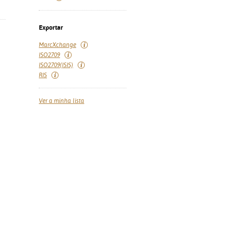
Exportar
MarcXchange
ISO2709
ISO2709(ISIS)
RIS
Ver a minha lista