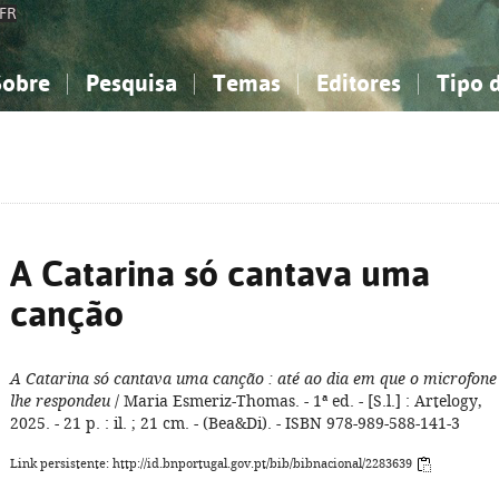
FR
Sobre
Pesquisa
Temas
Editores
Tipo 
obre a Bibliografia Nacional
imples
onhecimento, Informação...
onhecimento, Informação...
Combinada
A minha lista
Como utilizar
Filosofia, psicologia...
Filosofia, psicologia...
Perguntas frequente
iências sociais...
iências sociais...
Ciências exatas e naturais...
Ciências exatas e naturais...
rte, desporto...
rte, desporto...
Literatura, linguística...
Literatura, linguística...
A Catarina só cantava uma
canção
A Catarina só cantava uma canção
: até ao dia em que o microfone
lhe respondeu
/ Maria Esmeriz-Thomas. - 1ª ed. - [S.l.] : Artelogy,
2025. - 21 p. : il. ; 21 cm. - (Bea&Di). - ISBN 978-989-588-141-3
Link persistente: http://id.bnportugal.gov.pt/bib/bibnacional/2283639