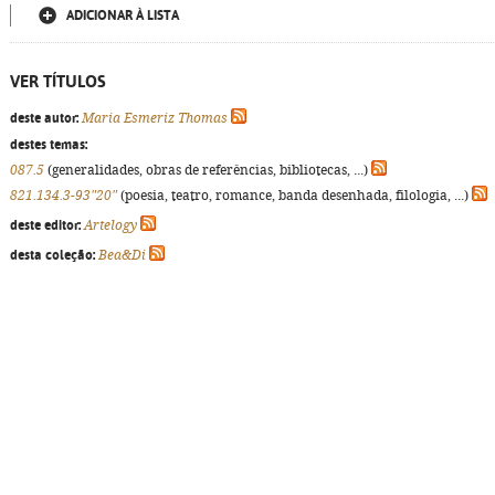
ADICIONAR À LISTA
VER TÍTULOS
deste autor:
Maria Esmeriz Thomas
destes temas:
087.5
(generalidades, obras de referências, bibliotecas, ...)
821.134.3-93"20"
(poesia, teatro, romance, banda desenhada, filologia, ...)
deste editor:
Artelogy
desta coleção:
Bea&Di