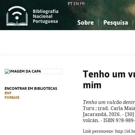
PT
EN
FR
Sobre
Pesquisa
Sobre a Bibliografia Nacional
Simples
Conhecimento, Informação...
Conhecimento, Informação...
Combinada
A
Ciências sociais...
Ciências sociais...
Arte, desporto...
Arte, desporto...
Tenho um vu
mim
ENCONTRAR EM BIBLIOTECAS
BNP
PORBASE
Tenho um vulcão dent
Turu ; trad. Carla Maia
Jacarandá, 2026. - [30] p
volcán. - ISBN 978-989
Link persistente: http://id