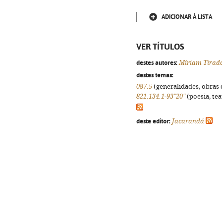
ADICIONAR À LISTA
VER TÍTULOS
destes autores:
Míriam Tirad
destes temas:
087.5
(generalidades, obras d
821.134.1-93"20"
(poesia, tea
deste editor:
Jacarandá