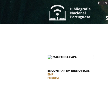
PT
EN
S
S
C
C
C
C
A
A
ENCONTRAR EM BIBLIOTECAS
BNP
PORBASE