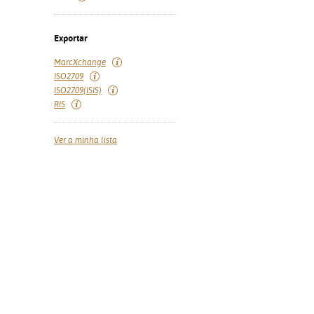
Exportar
MarcXchange
ISO2709
ISO2709(ISIS)
RIS
Ver a minha lista