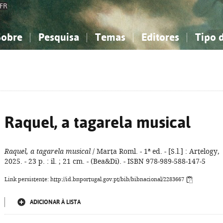
FR
Sobre
Pesquisa
Temas
Editores
Tipo 
obre a Bibliografia Nacional
imples
onhecimento, Informação...
onhecimento, Informação...
Combinada
A minha lista
Como utilizar
Filosofia, psicologia...
Filosofia, psicologia...
Perguntas frequente
iências sociais...
iências sociais...
Ciências exatas e naturais...
Ciências exatas e naturais...
rte, desporto...
rte, desporto...
Literatura, linguística...
Literatura, linguística...
Raquel, a tagarela musical
Raquel, a tagarela musical
/ Marta Roml. - 1ª ed. - [S.l.] : Artelogy,
2025. - 23 p. : il. ; 21 cm. - (Bea&Di). - ISBN 978-989-588-147-5
Link persistente: http://id.bnportugal.gov.pt/bib/bibnacional/2283667
ADICIONAR À LISTA