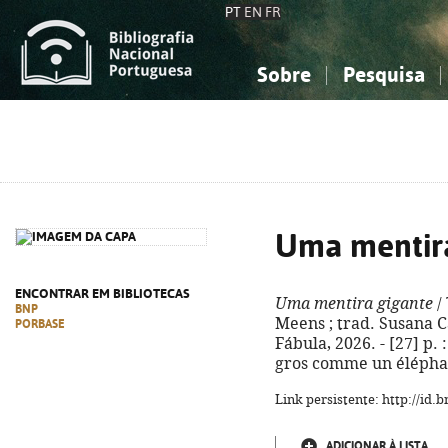
PT
EN
FR
Sobre
Pesquisa
Sobre a Bibliografia Nacional
Simples
Conhecimento, Informação...
Conhecimento, Informação...
Combinada
A
Ciências sociais...
Ciências sociais...
Arte, desporto...
Arte, desporto...
Uma mentira
ENCONTRAR EM BIBLIOTECAS
Uma mentira gigante
/ 
BNP
Meens ; trad. Susana Ca
PORBASE
Fábula, 2026. - [27] p. 
gros comme un éléphan
Link persistente: http://id
ADICIONAR À LISTA