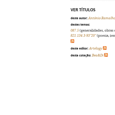
VER TÍTULOS
deste autor:
António Ramalh
destes temas:
087.5
(generalidades, obras d
821.134.3-93"20"
(poesia, tea
deste editor:
Artelogy
desta coleção:
Bea&Di