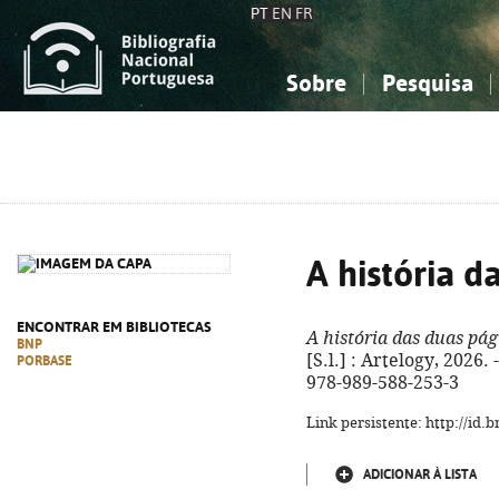
PT
EN
FR
Sobre
Pesquisa
Sobre a Bibliografia Nacional
Simples
Conhecimento, Informação...
Conhecimento, Informação...
Combinada
A
Ciências sociais...
Ciências sociais...
Arte, desporto...
Arte, desporto...
A história d
ENCONTRAR EM BIBLIOTECAS
A história das duas pág
BNP
[S.l.] : Artelogy, 2026. 
PORBASE
978-989-588-253-3
Link persistente: http://id
ADICIONAR À LISTA