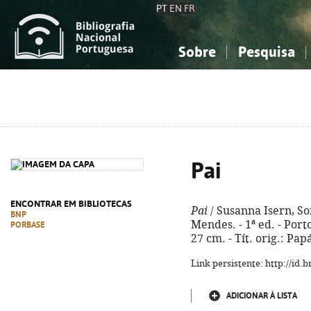
PT
EN
FR
Sobre
Pesquisa
Sobre a Bibliografia Nacional
Simples
Conhecimento, Informação...
Conhecimento, Informação...
Combinada
A
Ciências sociais...
Ciências sociais...
Arte, desporto...
Arte, desporto...
Pai
ENCONTRAR EM BIBLIOTECAS
Pai
/ Susanna Isern, S
BNP
Mendes. - 1ª ed. - Porto 
PORBASE
27 cm. - Tít. orig.: Pa
Link persistente: http://id
ADICIONAR À LISTA