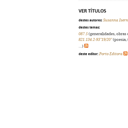
VER TÍTULOS
destes autores:
Susanna Isern
destes temas:
087.5
(generalidades, obras d
821.134.2-93"19/20"
(poesia, 
...)
deste editor:
Porto Editora