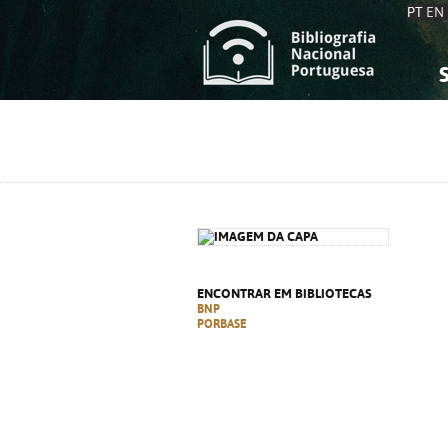
PT
EN
S
S
C
C
C
C
A
A
ENCONTRAR EM BIBLIOTECAS
BNP
PORBASE