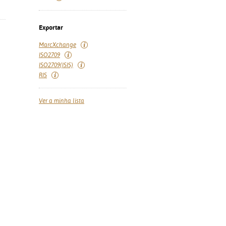
Exportar
MarcXchange
ISO2709
ISO2709(ISIS)
RIS
Ver a minha lista