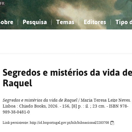
FR
Sobre
Pesquisa
Temas
Editores
Tipo 
obre a Bibliografia Nacional
imples
onhecimento, Informação...
onhecimento, Informação...
Combinada
A minha lista
Como utilizar
Filosofia, psicologia...
Filosofia, psicologia...
Perguntas frequente
iências sociais...
iências sociais...
Ciências exatas e naturais...
Ciências exatas e naturais...
rte, desporto...
rte, desporto...
Literatura, linguística...
Literatura, linguística...
Segredos e mistérios da vida d
Raquel
Segredos e mistérios da vida de Raquel
/ Maria Teresa Leite Neves. 
Lisboa : Chiado Books, 2026. - 156, [8] p. : il. ; 23 cm. - ISBN 978-
989-38-0481-0
Link persistente: http://id.bnportugal.gov.pt/bib/bibnacional/2283708