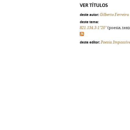
VER TÍTULOS
deste autor:
Gilberto Ferreira
deste tema:
821.134.3-1"20"
(poesia, teat
deste editor:
Poesia Impossíve