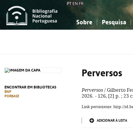
PT
EN
FR
Sobre
Pesquisa
Sobre a Bibliografia Nacional
Simples
Conhecimento, Informação...
Conhecimento, Informação...
Combinada
A
Ciências sociais...
Ciências sociais...
Arte, desporto...
Arte, desporto...
Perversos
ENCONTRAR EM BIBLIOTECAS
Perversos
/ Gilberto Fe
BNP
2026. - 126, [2] p. ; 23
PORBASE
Link persistente: http://id
ADICIONAR À LISTA