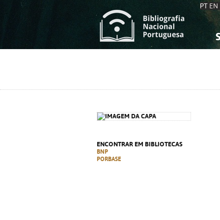
PT
EN
S
S
C
C
C
C
A
A
ENCONTRAR EM BIBLIOTECAS
BNP
PORBASE