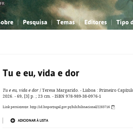
FR
Sobre
Pesquisa
Temas
Editores
Tipo 
obre a Bibliografia Nacional
imples
onhecimento, Informação...
onhecimento, Informação...
Combinada
A minha lista
Como utilizar
Filosofia, psicologia...
Filosofia, psicologia...
Perguntas frequente
iências sociais...
iências sociais...
Ciências exatas e naturais...
Ciências exatas e naturais...
rte, desporto...
rte, desporto...
Literatura, linguística...
Literatura, linguística...
Tu e eu, vida e dor
Tu e eu, vida e dor
/ Teresa Margarido. - Lisboa : Primeiro Capítul
2026. - 69, [3] p. ; 23 cm. - ISBN 978-989-38-0976-1
Link persistente: http://id.bnportugal.gov.pt/bib/bibnacional/2283716
ADICIONAR À LISTA