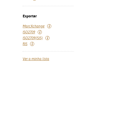
Exportar
MarcXchange
ISO2709
ISO2709(ISIS)
RIS
Ver a minha lista