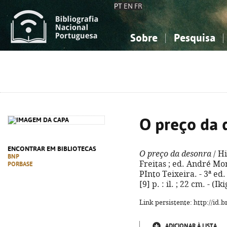
PT
EN
FR
Sobre
Pesquisa
Sobre a Bibliografia Nacional
Simples
Conhecimento, Informação...
Conhecimento, Informação...
Combinada
A
Ciências sociais...
Ciências sociais...
Arte, desporto...
Arte, desporto...
O preço da 
ENCONTRAR EM BIBLIOTECAS
O preço da desonra
/ Hi
BNP
Freitas ; ed. André Mor
PORBASE
PInto Teixeira. - 3ª ed.
[9] p. : il. ; 22 cm. - (
Link persistente: http://id
ADICIONAR À LISTA