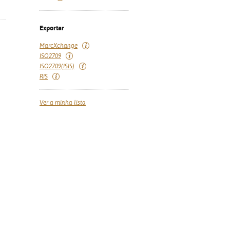
Exportar
MarcXchange
ISO2709
ISO2709(ISIS)
RIS
Ver a minha lista