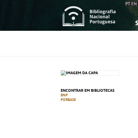
PT
EN
S
S
C
C
C
C
A
A
ENCONTRAR EM BIBLIOTECAS
BNP
PORBASE