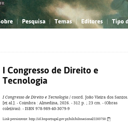
FR
Sobre
Pesquisa
Temas
Editores
Tipo 
obre a Bibliografia Nacional
imples
onhecimento, Informação...
onhecimento, Informação...
Combinada
A minha lista
Como utilizar
Filosofia, psicologia...
Filosofia, psicologia...
Perguntas frequente
iências sociais...
iências sociais...
Ciências exatas e naturais...
Ciências exatas e naturais...
rte, desporto...
rte, desporto...
Literatura, linguística...
Literatura, linguística...
I Congresso de Direito e
Tecnologia
I Congresso de Direito e Tecnologia
/ coord. João Vieira dos Santos.
[et al.]. - Coimbra : Almedina, 2026. - 312 p. ; 23 cm. - (Obras
coletivas). - ISBN 978-989-40-3079-9
Link persistente: http://id.bnportugal.gov.pt/bib/bibnacional/2283750