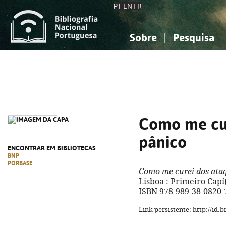
PT
EN
FR
Sobre
Pesquisa
Sobre a Bibliografia Nacional
Simples
Conhecimento, Informação...
Conhecimento, Informação...
Combinada
A
Ciências sociais...
Ciências sociais...
Arte, desporto...
Arte, desporto...
Como me cur
pânico
ENCONTRAR EM BIBLIOTECAS
BNP
PORBASE
Como me curei dos ata
Lisboa : Primeiro Capítul
ISBN 978-989-38-0820-
Link persistente: http://id