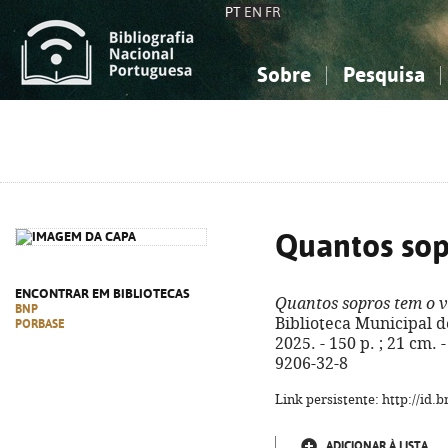
PT
EN
FR
Sobre
Pesquisa
Sobre a Bibliografia Nacional
Simples
Conhecimento, Informação...
Conhecimento, Informação...
Combinada
A
Ciências sociais...
Ciências sociais...
Arte, desporto...
Arte, desporto...
Quantos sop
ENCONTRAR EM BIBLIOTECAS
Quantos sopros tem o 
BNP
Biblioteca Municipal de 
PORBASE
2025. - 150 p. ; 21 cm. 
9206-32-8
Link persistente: http://id
ADICIONAR À LISTA